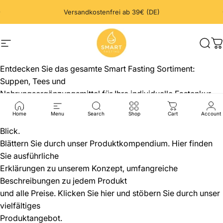
Direkt zum Inhalt
Pause Diashow
Versandkostenfrei ab 39€ (DE)
Seitennavigation
Smart Fasting
Such
W
Entdecken Sie das gesamte Smart Fasting Sortiment:
Suppen, Tees und
Nahrungsergänzungsmittel für Ihre individuelle Fastenkur.
Von flexiblen Boxen
Home
Menu
Search
Shop
Cart
Account
bis zu zielgerichteten Einzelprodukten – alles auf einen
Blick.
Blättern Sie durch unser Produktkompendium. Hier finden
Sie ausführliche
Erklärungen zu unserem Konzept, umfangreiche
Beschreibungen zu jedem Produkt
und alle Preise. Klicken Sie
hier
und stöbern Sie durch unser
vielfältiges
Produktangebot.