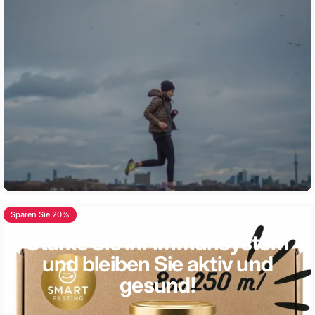
Sparen Sie 20%
4.0
Stärke Sie Ihr Immunsystem
und bleiben Sie aktiv und
gesund!