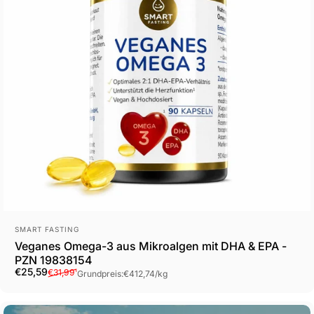
Anbieter:
SMART FASTING
Veganes Omega-3 aus Mikroalgen mit DHA & EPA -
PZN 19838154
Verkaufspreis
Normaler Preis
Grundpreis
€25,59
€31,99
¹
Grundpreis:
€412,74
/
kg