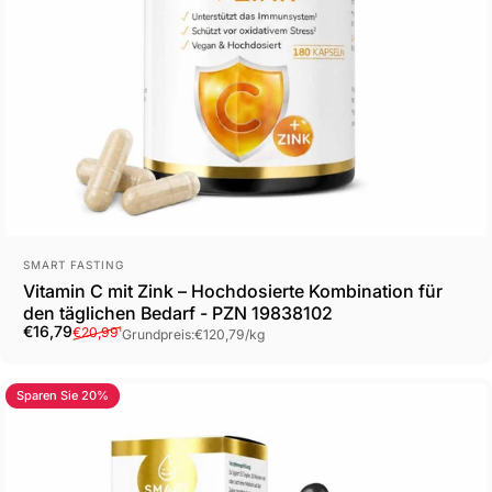
Anbieter:
SMART FASTING
Vitamin C mit Zink – Hochdosierte Kombination für
den täglichen Bedarf - PZN 19838102
Verkaufspreis
Normaler Preis
Grundpreis
€16,79
€20,99
¹
Grundpreis:
€120,79
/
kg
Sparen Sie 20%
4.5