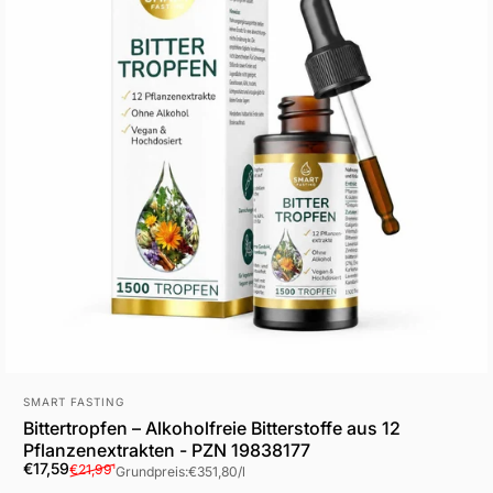
Anbieter:
SMART FASTING
Bittertropfen – Alkoholfreie Bitterstoffe aus 12
Pflanzenextrakten - PZN 19838177
Verkaufspreis
Normaler Preis
Grundpreis
€17,59
€21,99
¹
Grundpreis:
€351,80
/
l