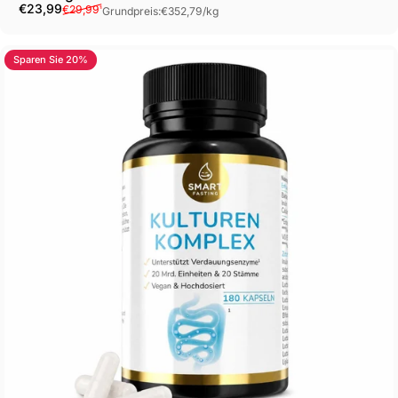
Verkaufspreis
Normaler Preis
Grundpreis
€23,99
€29,99
¹
Grundpreis:
€352,79
/
kg
Sparen Sie 20%
5.0