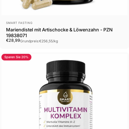
Anbieter:
SMART FASTING
Mariendistel mit Artischocke & Löwenzahn - PZN
19838071
Grundpreis
€28,99
Grundpreis:
€256,55
/
kg
Sparen Sie 20%
5.0