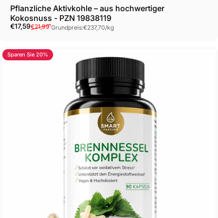
Pflanzliche Aktivkohle – aus hochwertiger
Kokosnuss - PZN 19838119
Verkaufspreis
Normaler Preis
Grundpreis
€17,59
€21,99
¹
Grundpreis:
€237,70
/
kg
Sparen Sie 20%
4.0