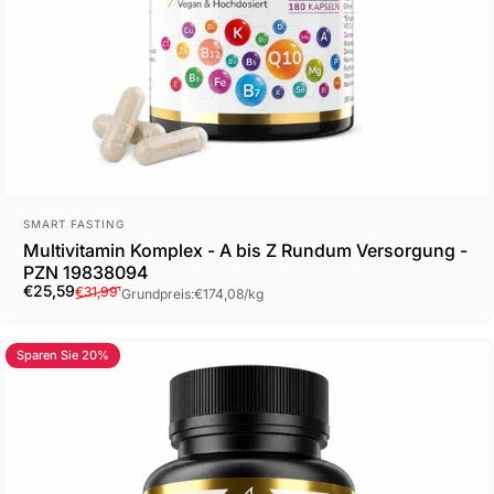
Anbieter:
SMART FASTING
Multivitamin Komplex - A bis Z Rundum Versorgung -
PZN 19838094
Verkaufspreis
Normaler Preis
Grundpreis
€25,59
€31,99
¹
Grundpreis:
€174,08
/
kg
Sparen Sie 20%
4.1