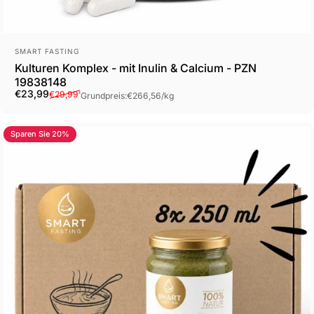
Anbieter:
SMART FASTING
Kulturen Komplex - mit Inulin & Calcium - PZN
19838148
Verkaufspreis
Normaler Preis
Grundpreis
€23,99
€29,99
¹
Grundpreis:
€266,56
/
kg
Sparen Sie 20%
4.0