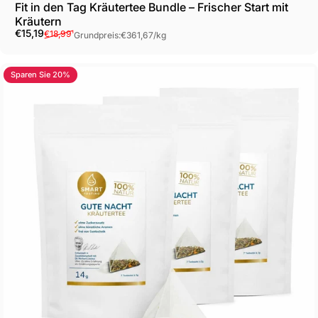
Fit in den Tag Kräutertee Bundle – Frischer Start mit
Kräutern
Verkaufspreis
Normaler Preis
Grundpreis
€15,19
€18,99
¹
Grundpreis:
€361,67
/
kg
Sparen Sie 20%
4.0