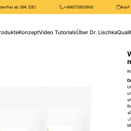
tenfrei ab 39€ (DE)
+496172850900
Kauf
Produkte
Konzept
Video Tutorials
Über Dr. Lischka
Quali
Produkte
Konzept
Video Tutorials
Über Dr. Lischka
Qu
m
Kr
Dr
U
u

B


M