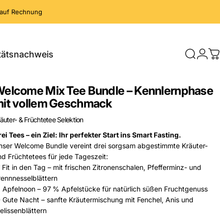
 auf Rechnung
tätsnachweis
Suche
Logi
W
alitätsnachweis
Welcome
Mix
Tee
Bundle
–
Kennlernphase
it
vollem
Geschmack
äuter- & Früchtetee Selektion
ei Tees – ein Ziel: Ihr perfekter Start ins Smart Fasting.
nser Welcome Bundle vereint drei sorgsam abgestimmte Kräuter-
nd Früchtetees für jede Tageszeit:

Fit in den Tag
– mit frischen Zitronenschalen, Pfefferminz- und
rennnesselblättern

Apfelnoon
– 97 % Apfelstücke für natürlich süßen Fruchtgenuss

Gute Nacht
– sanfte Kräutermischung mit
Fenchel
, Anis und
elissenblättern