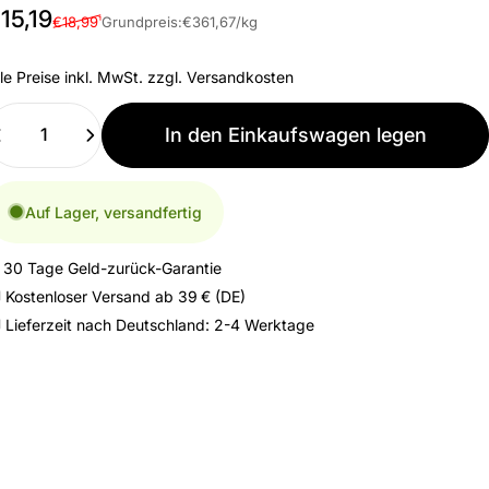
erkaufspreis
ormaler Preis
Grundpreis
15,19
€18,99
Grundpreis:
€361,67
/
kg
¹
le Preise inkl. MwSt. zzgl.
Versandkosten
nzahl
In den Einkaufswagen legen
Auf Lager, versandfertig
️ 30 Tage Geld-zurück-Garantie
 Kostenloser Versand ab 39 € (DE)
 Lieferzeit nach Deutschland: 2-4 Werktage