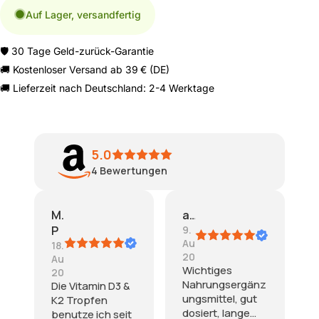
Auf Lager, versandfertig
🛡️ 30 Tage Geld-zurück-Garantie
🚚 Kostenloser Versand ab 39 € (DE)
🚚 Lieferzeit nach Deutschland: 2-4 Werktage
5.0
4
Bewertungen
Mr.
agkre
P
9.
August
18.
2025
August
Wichtiges
2025
Nahrungsergänz
Die Vitamin D3 &
ungsmittel, gut
K2 Tropfen
dosiert, lange
benutze ich seit