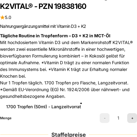
K2VITAL®
-
PZN
19838160
5.0
Nahrungsergänzungsmittel mit Vitamin D3 + K2
Tägliche Routine in Tropfenform – D3 + K2 in MCT-Öl
Mit hochdosiertem Vitamin D3 und dem Markenrohstoff
K2VITAL®
werden zwei essentielle Mikronährstoffe in einer hochwertigen,
bioverfügbaren Formulierung kombiniert – in Kokosöl gelöst für
optimale Aufnahme. *Vitamin D trägt zu einer normalen Funktion
des Immunsystems bei. *Vitamin K trägt zur Erhaltung normaler
Knochen bei.
Nur 1 Tropfen täglich. 1700 Tropfen pro Flasche, Langzeitvorrat.
*Gemäß EU-Verordnung (EG) Nr. 1924/2006 über nährwert- und
gesundheitsbezogene Angaben.
Größe
1700 Tropfen (50ml) - Langzeitvorrat
Menge
-
+
Staffelpreise