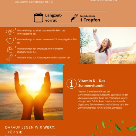
Zunge, weil ich
das Gefühl
habe, dass es so
besser
aufgenommen
wird. Insgesamt
eine einfache
und zuverlässige
Art, Vitamin D3
und K2
regelmäßig zu
ergänzen.